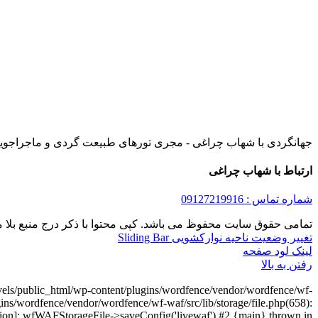
جهانگردی با شهاب چراغی - مجری تورهای طبیعت گردی و ماجراجویانه
ارتباط با شهاب چراغی
شماره تماس : 09127219916
تمامی حقوق سایت محفوظ می باشد. کپی محتوا با ذکر درج منبع بلا م
تغییر وضعیت ناحیه نوارکشویی Sliding Bar
لینک لود صفحه
رفتن به بالا
avels/public_html/wp-content/plugins/wordfence/vendor/wordfence/wf-
gins/wordfence/vendor/wordfence/wf-waf/src/lib/storage/file.php(658):
nction]: wfWAFStorageFile->saveConfig('livewaf') #2 {main} thrown in