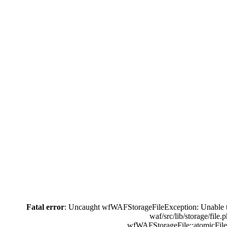
Fatal error
: Uncaught wfWAFStorageFileException: Unable to 
waf/src/lib/storage/fil
wfWAFStorageFile::atomicFilePu