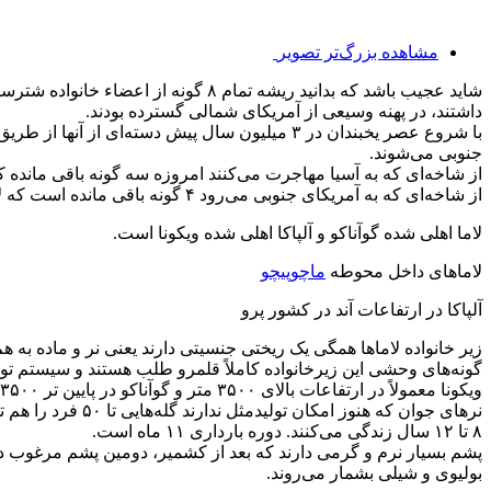
مشاهده بزرگ‌تر تصویر
داشتند، در پهنه وسیعی از آمریکای شمالی گسترده بودند.
با شروع عصر یخبندان در ۳ میلیون سال پیش دسته
جنوبی می‌شوند.
از شاخه‌ای که به آسیا مهاجرت می‌کنند امروزه سه گونه باقی مانده
از شاخه‌ای که به آمریکای جنوبی می‌رود ۴ گونه باقی مانده است که لاما و آلپاکا اهلی شده‌اند و گوآناکو و ویکونا همچنان به عنوان گونه‌های وحشی در طبیعت یافت می‌شوند.
لاما اهلی شده گوآناکو و آلپاکا اهلی شده ویکونا است.
لاماهای داخل محوطه
ماچوپیچو
آلپاکا در ارتفاعات آند در کشور پرو
زیر خانواده لاماها همگی یک ریختی جنسیتی دارند یعنی نر و ماده به ه
گونه‌های وحشی این زیرخانواده کاملاً قلمرو طلب هستند و سیستم تو
ویکونا معمولاً در ارتفاعات بالای ۳۵۰۰ متر و گوآناکو در پایین تر ۳۵۰۰ متر یافت می‌شود.
نرهای جوان که هنوز امکان تولیدمثل ندارند گله‌هایی تا ۵۰ فرد را هم تشکیل می‌دهند.
۸ تا ۱۲ سال زندگی می‌کنند. دوره بارداری ۱۱ ماه است.
پشم بسیار نرم و گرمی دارند که بعد از کشمیر، دومین پشم مرغوب دنی
بولیوی و شیلی بشمار می‌روند.