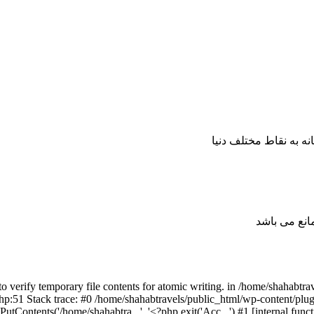
 به نقاط مختلف دنیا
انع می باشد
verify temporary file contents for atomic writing. in /home/shahabtr
e.php:51 Stack trace: #0 /home/shahabtravels/public_html/wp-content/plu
tContents('/home/shahabtra...', '<?php exit('Acc...') #1 [internal fu