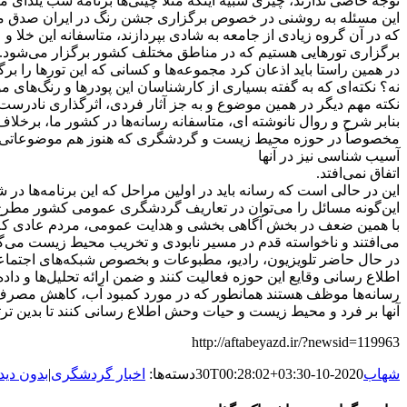
توجه خاصی ندارند، چیزی شبیه اینکه مثلاً چینی‌ها‌ برنامه شب یلدای ما
این مسئله به روشنی در خصوص برگزاری جشن رنگ در ایران صدق می‌کن
که در آن گروه زیادی از جامعه به شادی بپردازند، متاسفانه این خل
برگزاری تور‌ها‌یی هستیم که در مناطق مختلف کشور برگزار می‌شود.
در همین راستا باید اذعان کرد مجموعه‌ها‌ و کسانی که این تورها را 
نه؟ نکته‌ای که به گفته بسیاری از کارشناسان این پودر‌ها‌ و رنگ‌ها‌
نکته مهم دیگر در همین موضوع و به جز آثار فردی، اثرگذاری نادرست
بنابر شرح و روال نانوشته ای، متاسفانه رسانه‌ها‌ در کشور ما، برخلاف
مخصوصاً در حوزه محیط زیست و گردشگری که هنوز هم موضوعاتی فانت
آسیب شناسی نیز در آنها
اتفاق نمی‌افتد.
این در حالی است که رسانه باید در اولین مراحل که این برنامه‌ها‌ در
این‌گونه مسائل را می‌توان در تعاریف گردشگری عمومی کشور مطرح کن
با همین ضعف در بخش آگاهی بخشی و هدایت عمومی، مردم عادی که خی
می‌افتند و ناخواسته قدم در مسیر نابودی و تخریب محیط زیست می‌گذ
در حال حاضر تلویزیون، رادیو، مطبوعات و بخصوص شبکه‌ها‌ی اجتما
اطلاع رسانی وقایع این حوزه فعالیت کنند و ضمن ارائه تحلیل‌ها‌ و دا
رسانه‌ها‌ موظف هستند همانطور که در مورد کمبود آب، کاهش مصرف پلاس
آنها بر فرد و محیط زیست و حیات وحش اطلاع رسانی کنند تا بدین ت
http://aftabeyazd.ir/?newsid=119963
شهاب
2020-10-30T00:28:02+03:30
دسته‌ها:
اخبار گردشگری
|
بدون دید