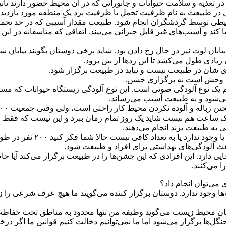
در تغذیه و سلامت حیوانات و جانورانی که در آن محیط حضور دارند تاثیر
 در طبیعت به نام ظرفیت تحمل یا ظرفیت برد یک منطقه مورد بازدید گ
ی توسط گردشگران انجام شود. طبیعت مقدار آسیبی که در حد تحملش باش
ا کند و آسیب‌های غیر قابل جبرانی می‌بیند. اتفاقی که متاسفانه در ای
ابان لوت نیز در حال رخ دادن بود. شاید برخی دوستان بگویند بیابان 
 زیادی طول می‌کشد تا این رد‌ها از بین برود.
ی شان در طبیعت نیست و نباید در طبیعت برگزار شود.
یات وحش است نه برگزاری جشن.
 یک نوع آلودگی صوتی است. این نوع آلودگی زیستگاه حیوانات که مسکن
می‌شود و به طبیعت آسیب می‌رساند.
ک ساعت هم نیست شاید یک روز تمام زمان ببرد و این نیست که فقط رنگ
ی به طبیعت بزند انجام می‌دهند.
این مراسم معمولا در مکان‌ها
عث آلودگی‌های بهداشتی برای افراد و طبیعت شود.
ی دارد. این افرادی که این جشن‌ها را در طبیعت برگزار می‌کند آیا ح
ا می‌کنند.
ی‌توان انجام داد؟
ها وجود ندارد. دوستان برگزار کننده می‌گویند ما هیچ عرف شرعی را زیر
زمان محیط زیست می‌گوید وظیفه من تنها محدود به مناطق تحت حفاظت 
‌ها برگزار می‌شود اما ما نمی‌توانیم دخالت کنیم قوانین ما اگر درخت