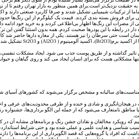
ه حقیقت نزدیک‌تر است.برای همین منظور به بازار تهران رفتم تا از نزد
ز مضرات این رنگ‌ها‌ اظهار بی‌اطلاعی کردند و به خرید خود ادامه داد
استفاده می کنند که قیمت کمتری دارد. با بیش از ١٠ مغازه دار در رابطه با این پودرها صحبت کردم.
است حتی سرطان زا نیز هستند. یکی از مغازه دارها حاضر شد کاتالوگ ای
ترکیبات این گونه پودرها آگاه 
اثیر گذاشته و از طریق پوست جذب می شود. ایجاد مشکلات تنفسی، سر
ا مشکلاتی هست که برای انسان ایجاد می کند و روی گیاهان و حیوانا
مناسبت‌ها‌ی سالیانه و مشخص برگزار می‌شوند که کشورهای آسیای شرق
ت در هیجان‌انگیزی و شادی و خنده و از طرفی محدودیت‌ها‌ی عرفی و ا
 یا مناطق نامتعارف می‌شود که از جمله این الگو برداری‌ها‌، جشنوار
ت.
کنیم که رویکرد مخالفان و نقادان جشن رنگ و برنامه‌ها‌ی مشابه آن د
 آسیب شناسی و هدایت علمی و عملی شده بود و حتی شرایط استاندارد
شت که افراد یا گروه‌ها‌یی که قصد الگوبرداری از این برنامه‌ها‌ را دارن