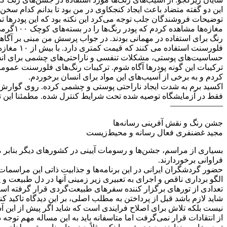
این دو گفته متضاد باعث ایجاد کنجکاوی در من بود تا بدانم کدام سخن ب
رنگ برای استفاده در مهمانی بودند. در جواب پرسش من مبنی بر آگاهی ا
فلورسنت 
حساسیت‌ها‌ی پوستی، مشکلات تنفسی و ناراحتی‌ها‌ی چشمی برای انسان 
کردم و به برخی از آسیب‌ها‌ی این مواد برای انسان برخوردم.
اکسید برم به شدت ایجاد ناراحتی پوستی و چشمی کرده. روی گوارش ت
فقط در آزمایشگاه توصیه شده تحت شرایط کنترل شده. مطمئنا این تنه
——————–
جشن رنگ و نقش آفرینی رسانه‌ها‌
مجید غضنفری فعال رسانه و محیط‌زیست
بسیاری از مراسم، جشن‌ها‌ و رسومات آیینی در کشورهای دیگر بنابر 
فراوانی برخوردارند.
حضور گردشگران ایرانی در این برنامه‌ها‌ و جذابیت ذاتی این مراسما
الگو برداری ناقص و اجرای به تعبیری زیر زمینی آنها در دل طبیعت و
تعدادی از تورهای برگزار کننده سفرهای طبیعت‌گردی قرار گرفته اس
شاید لازم باشد قبل از پرداختن به مطلب اصلی، بر این دیدگاه تاکید 
نیست بلکه تلاش برای اصلاح فرایندی است که شاید اگر پیش از این
از انتقادات قرار نمی‌گرفت اما متاسفانه باید به این مساله مهم توجه دا