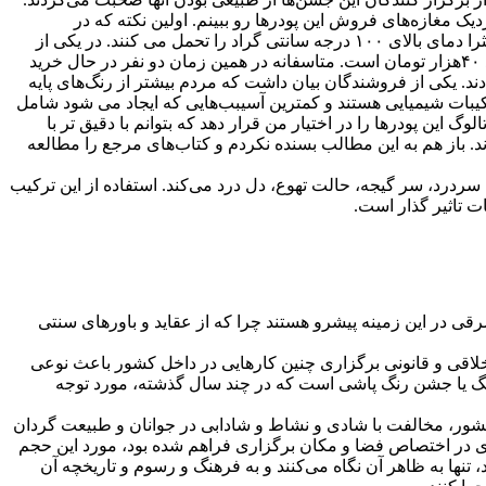
یک مغازه‌ها‌ی فروش این پودرها رو ببینم. اولین نکته که در
توضیحات فروشندگان جلب توجه می‌کرد این نکته بود که این پودرها تماما از ترکیبات شیمیایی تشکیل شدند و صرفا کاربرد صنعتی دارند و اکثرا دمای بالای ١٠٠ درجه سانتی گراد را تحمل می کنند. در یکی از
مغازه‌ها‌ مشاهده کردم که پودر رنگ‌ها‌ را در بسته‌ها‌ی کوچک ١٠٠گرمی برای فروش بسته بندی کردند. قیمت یک کیلوگرم از این رنگ‌ها‌ حدود ۴٠هزار تومان است. متاسفانه در همین زمان دو نفر در حال خرید
ند. یکی از فروشندگان بیان داشت که مردم بیشتر از رنگ‌ها‌ی پایه
 همه بدون استثنا گفتن این ترکیبات شیمیایی هستند و کمترین آسیبب‌ها‌یی که ایجاد می شود شامل
ن پودرها را در اختیار من قرار دهد که بتوانم با دقیق تر با
شوم. ترکیبات رنگ‌ها‌ی فلورسنت عموما از اکسید برم(Br2O3)، اکسید آلومینیوم ( Al2O3) و Sr2O3 تشکیل شدند. باز هم به این مطالب بسنده نکردم و کتاب‌ها‌ی مرجع را مطالعه
درد، سر گیجه، حالت تهوع، دل درد می‌کند. استفاده از این ترکیب
ت تاثیر گذار است.
ی در این زمینه پیشرو هستند چرا که از عقاید و باورهای سنتی
خلاقی و قانونی‌ برگزاری چنین کارهایی در داخل کشور باعث نوعی
ه رنگ یا جشن رنگ پاشی است که در چند سال گذشته، مورد توجه
ر کشور، مخالفت با شادی و نشاط و شادابی در جوانان و طبیعت گردان
ی در اختصاص فضا و مکان برگزاری فراهم شده بود، مورد این حجم
د، تنها به ظاهر آن نگاه می‌کنند و به فرهنگ و رسوم و تاریخچه آن