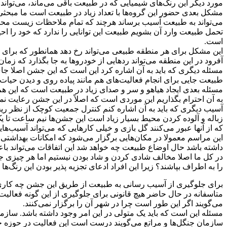
مورد دیگر این رنگ‌های شیمیایی که در طبیعت باقی می‌ماند، می‌تواند 
مشکل بعدی حضور این گروه‌ها با تعداد زیاد در طبیعت است ما مبحثی
می‌تواند به طبیعت آسیب برساند هرچند که تمام ملاحظات زیست محیط
تحمل طبیعت وارد آن بشویم طبیعت این توانایی را ندارد که خود را احی
است.
این مشکل برای هر منطقه طبیعی می‌تواند رخ دهد همانطور که برای بی
آفرود در این منطقه می‌تواند رد‌هایی از خودرو‌ها به جا بگذارد که زمان
مسئله دیگری که باید به آن اشاره کرد این است که این جشن اصلا جا
طبیعت جایی برای انجام فعالیت‌های هم مانند پیاده روی و دیدن ح
مسئله بعدی ایجاد هیاهو و سر و صدای زیاد در طبیعت است که این هم
به آن احترام بگذاریم این موردی است که اصلاً در این جشن رعایت ن
زباله و آلوده کردن محیط بسیار زیاد است این جشن‌ها نیم ساعت تا ی
که از آنها عبور می‌کنند گل بازی و خیلی کارهایی که می‌تواند آسیب‌های
داشته باشد حال اوضاع طبیعت چه خواهد شد این اتفاقات می‌تواند با
در کل ما اصلا مخالف شادی کردن و شاد بودن نیستیم اما هر چیزی جای
را به اطراف بپاشند؟ زیرا این افراد ادعای تجزیه پذیر بودن این رنگ‌ها ر
برای جلوگیری از آسیب رسانی به طبیعت از طریق این جشن چه کاری م
متاسفانه در حال حاضر هیچ قانونی برای جلوگیری از این گونه فعالیت‌
می‌گویند اگر این طور است چرا در شهر آن را برگزار نمی‌کنند.
مسئله این است که باید یک متولی در این امر وجود داشته باشد. سا
سازمان جنگل‌ها و مراتع می‌گویند درست است این فعالیت در حوزه جنگل