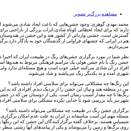
مشاهده بزرگ‌تر تصویر
محمد مهدی گوهری: وجود جشن‌هایی که باعث ایجاد شادی می‌شوند از لا
دارند که برای ایجاد لحظاتی کوتاه شادی،اثرات بزرگی از ناراحتی بر
گسترش است. جشنی وارداتی از کشور هند و این جشن در هندوستان در
هم در ایرانی که جشنهای فراوانی از گذشتگان خود به یادگار دارد.ب
می‌پردازیم.
نظر شما در مورد برگزاری جشن‌های رنگ در طبیعت ایران که اخی
جشن رنگ با نام جشن هولی یک مراسم فرهنگی مربوط به هندوها است. جش
افراد در آن شادی می‌کنند خیلی خوب است و هیچ مسئله‌ای ندارد و
شهری آمده و به یکدیگر رنگ می‌پاشند و شاد می‌شوند.
این رنگ‌ها چه مشکلاتی می‌تواند برای سلامتی افراد داشته باشد؟
من در منطقه هند و نپال این جشن را از نزدیک دیدم. افرادی که به این
رنگ‌ها تا چه مقدار آسیب رسان است. یکی از دوستان من که در جشن 
شهر نیز باید بررسی شود تا خدایی نکرده مشکلی برای سلامتی افرادی 
برگزاری جشن رنگ در طبیعت چه مشکلاتی می‌تواند داشته باشد؟
مسئله مهم این است متاسفانه در ایران به علت عدم امکان برگزاری 
شیمیایی هستند. برخلاف گفته برگزارکنندگان این جشن که این رنگها را 
روی برگ‌ها و زمین را می‌پوشاند و یکی از پیامدهای آنها زشتی منظر