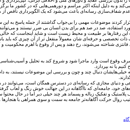
 را بدون بررسی عقاید و باورهای ملی و اخلاقی ایرانی، کپی‌برداری و اج
د و به دلیل اینکه اکثر مراسم و دورهمی‌ها‌یی که در کشور ما برگز
ا و عدم شفاف‌سازی رسانه‌ای باعث می‌شود که یک الگوبرداری ناقص از
برگزار کردند موضوعات مهمی را بی‌جواب گذاشتند از جمله پاسخ به این س
ی مورد استفاده، صد در صد هم برای بدن انسان بی ضرر نیستند و می‌توان
 این رفتارها بر طبیعت و محیط زیست است و شاید اینجاست که خالی بو
 ذات تخصصی و حرفه‌ای شان معمولاً منفعل تر از آن چیزی که باید باشند
زی شناخته می‌شوند، رخ دهند و پس از وقوع با اهرم محکومیت و کوب
 شرف وقوع است وارد ماجرا شود و شروع کند به تحلیل و آسیب‌شناسی موضو
یم یا نه بپردازد.
لی‌هایشان دنبال چند و چون و بررسی این موضوعات نیستند، به دام
ارند.
عی و دنیای مجازی که رسانه‌ای در دسترس همگان است، می‌توانند در
ده‌ها‌ی خود، جامعه‌ای که ناآگاهانه در این جهالت خوش رنگ و لعاب گر
تیک و تفکیک زباله و پسماند هر چند خیلی دیر اما در حال محتوا سازی
رتیب روال حرکت آگاهانه‌تر جامعه به سمت و سوی همراهی با هنجارها
گاه